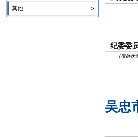
>
其他
纪委委
（按姓氏
吴忠